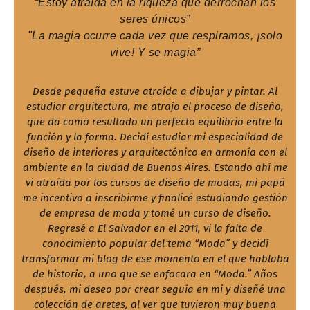
“Estoy atraída en la riqueza que derrochan los
seres únicos”
"La magia ocurre cada vez que respiramos, ¡solo
vive! Y se magia”
Desde pequeña estuve atraída a dibujar y pintar. Al
estudiar arquitectura, me atrajo el proceso de diseño,
que da como resultado un perfecto equilibrio entre la
función y la forma. Decidí estudiar mi especialidad de
diseño de interiores y arquitectónico en armonía con el
ambiente en la ciudad de Buenos Aires. Estando ahí me
vi atraída por los cursos de diseño de modas, mi papá
me incentivo a inscribirme y finalicé estudiando gestión
Facebook
Instagram
de empresa de moda y tomé un curso de diseño.
Regresé a El Salvador en el 2011, vi la falta de
conocimiento popular del tema “Moda” y decidí
transformar mi blog de ese momento en el que hablaba
de historia, a uno que se enfocara en “Moda.” Años
SEARCH
después, mi deseo por crear seguía en mi y diseñé una
colección de aretes, al ver que tuvieron muy buena
AGAIN